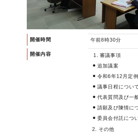
開催時間
午前8時30分
開催内容
審議事項
追加議案
令和6年12月定
議事日程につい
代表質問及び一
請願及び陳情に
委員会付託につ
2. その他