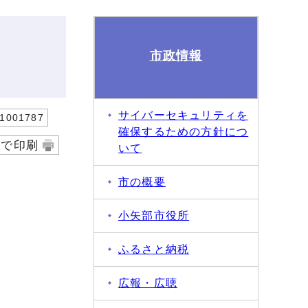
市政情報
サイバーセキュリティを
001787
確保するための方針につ
字で印刷
いて
市の概要
小矢部市役所
ふるさと納税
広報・広聴