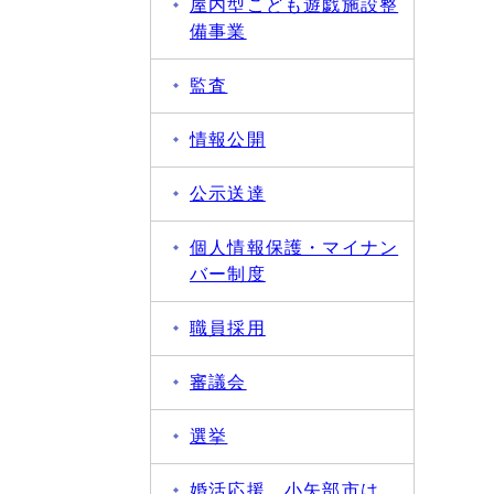
屋内型こども遊戯施設整
備事業
監査
情報公開
公示送達
個人情報保護・マイナン
バー制度
職員採用
審議会
選挙
婚活応援 小矢部市は