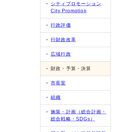
シティプロモーション
City Promotion
行政評価
行財政改革
広域行政
財政・予算・決算
市長室
組織
施策・計画（総合計画・
総合戦略・SDGs）