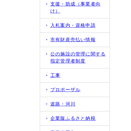
支援・助成（事業者向
け）
入札案内・資格申請
市有財産売払い情報
公の施設の管理に関する
指定管理者制度
工事
プロポーザル
道路・河川
企業版ふるさと納税