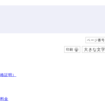
ページ番号1
大きな文
印刷
適格証明）
準料金