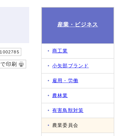
産業・ビジネス
商工業
002785
字で印刷
小矢部ブランド
雇用・労働
農林業
有害鳥獣対策
農業委員会