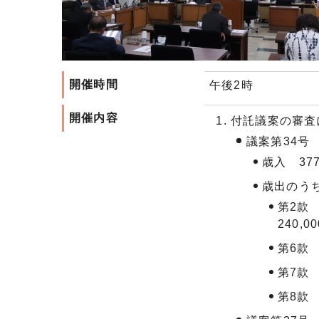
開催時間
午後2時
開催内容
付託議案の審査
議案第34号
歳入 377
歳出のう
第2款
240,0
第6款
第7款 
第8款 