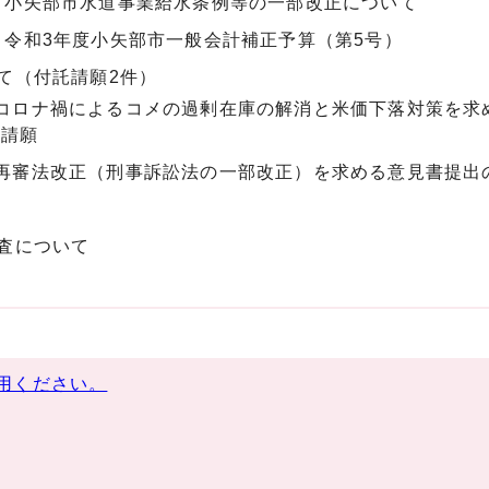
 小矢部市水道事業給水条例等の一部改正について
 令和3年度小矢部市一般会計補正予算（第5号）
て（付託請願2件）
 コロナ禍によるコメの過剰在庫の解消と米価下落対策を求
の請願
 再審法改正（刑事訴訟法の一部改正）を求める意見書提出
査について
用ください。