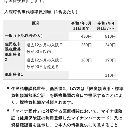
は国保が負担します。
入院時食事代標準負担額（1食あたり）
区分
令和7年3月
令和7年4
31日まで
月1日から
一般（下記以外の人）
490円
510円
住民税非
過去12か月の入院日
230円
240円
課税世帯
数が90日以内
低所得者
2
過去12か月の入院日
180円
190円
数が90日を超える
低所得者1
110円
住民税非課税世帯、低所得2、1の方は「限度額適用・標準
負担額減額認定証」を医療機関の窓口で提示することによ
り、標準負担額が減額されます。
「マイナ受付」に対応する医療機関において、マイナ保険
証（健康保険証の利用登録したマイナンバーカード）又は
資格確認書を提示し、ご本人の情報提供に同意すること