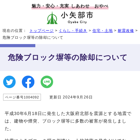
魅力・安心・充実 しあわせ おやべ
現在の位置：
トップページ
>
くらし・手続き
>
住宅・土地
>
耐震改修
>
危険ブロック塀等の除却について
危険ブロック塀等の除却について
更新日 2024年9月26日
ページ番号1004092
平成30年6月18日に発生した大阪府北部を震源とする地震で
は、建物や煙突、ブロック塀等に多数の被害が発生しまし
た。