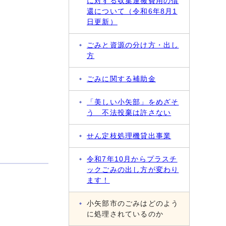
に対する収集運搬費用の償
還について（令和6年8月1
日更新）
ごみと資源の分け方・出し
方
ごみに関する補助金
「美しい小矢部」をめざそ
う 不法投棄は許さない
せん定枝処理機貸出事業
令和7年10月からプラスチ
ックごみの出し方が変わり
ます！
小矢部市のごみはどのよう
に処理されているのか