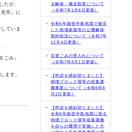
したが、
る解体・撤去制度について
（令和7年1月6日更新）
氷見市』に
令和6年能登半島地震で被災
却していま
した損壊家屋等の公費解体
契約状況について（令和7年
12月4日更新）
。
災害ごみの受入れについて
生ごみ』
（令和7年4月1日更新）
します。
【申請を締め切りました】
倒壊ブロック塀等の収集運
搬事業について（令和6年8
月1日更新）
【申請を締め切りました】
令和6年能登半島地震に係る
倒壊ブロック塀等収集運搬
を自らの費用で実施した方