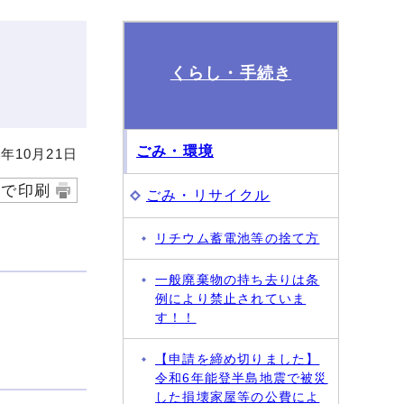
くらし・手続き
ごみ・環境
年10月21日
字で印刷
ごみ・リサイクル
リチウム蓄電池等の捨て方
一般廃棄物の持ち去りは条
例により禁止されていま
す！！
【申請を締め切りました】
令和6年能登半島地震で被災
した損壊家屋等の公費によ