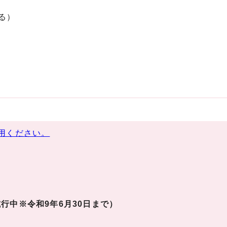
る）
用ください。
行中※令和9年6月30日まで）