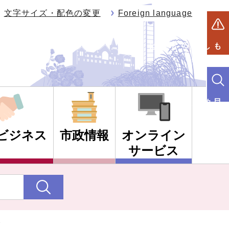
文字サイズ・配色の変更
Foreign language
もしものときは
目的別検索
ビジネス
市政情報
オンライン
サービス
て