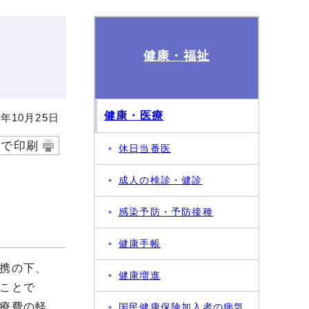
健康・福祉
健康・医療
年10月25日
字で印刷
休日当番医
成人の検診・健診
感染予防・予防接種
健康手帳
携の下、
健康増進
ことで
療費の軽
国民健康保険加入者の病気