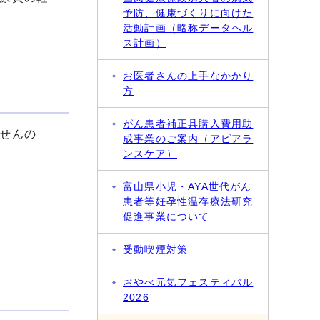
予防、健康づくりに向けた
活動計画（略称データヘル
ス計画）
お医者さんの上手なかかり
方
がん患者補正具購入費用助
せんの
成事業のご案内（アピアラ
ンスケア）
富山県小児・AYA世代がん
患者等妊孕性温存療法研究
促進事業について
受動喫煙対策
おやべ元気フェスティバル
2026