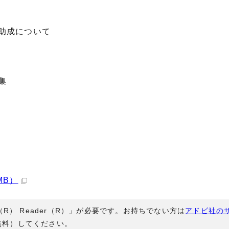
助成について
集
MB）
（R） Reader（R）」が必要です。お持ちでない方は
アドビ社の
無料）してください。