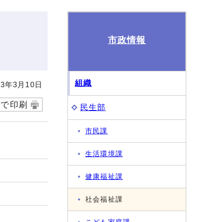
市政情報
組織
3年3月10日
字で印刷
民生部
市民課
生活環境課
健康福祉課
社会福祉課