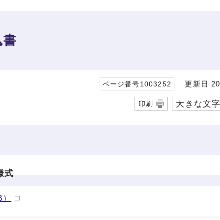
込書
更新日 20
ページ番号1003252
大きな文
印刷
様式
B）