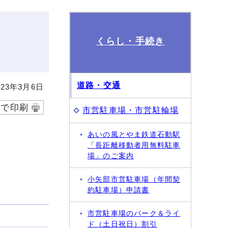
くらし・手続き
道路・交通
23年3月6日
字で印刷
市営駐車場・市営駐輪場
あいの風とやま鉄道石動駅
「長距離移動者用無料駐車
場」のご案内
小矢部市営駐車場（年間契
約駐車場）申請書
市営駐車場のパーク＆ライ
ド（土日祝日）割引