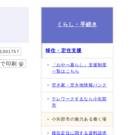
くらし・手続き
移住・定住支援
001757
字で印刷
「おやべ暮らし」支援制度
一覧はこちら
空き家・空き地情報バンク
テレワークするなら小矢部
市
小矢部市の魅力ある働く場
移住定住に関する資料請求