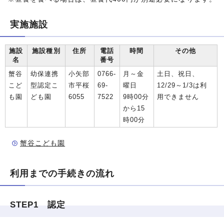
実施施設
施設
施設種別
住所
電話
時間
その他
名
番号
蟹谷
幼保連携
小矢部
0766-
月～金
土日、祝日、
こど
型認定こ
市平桜
69-
曜日
12/29～1/3は利
も園
ども園
6055
7522
9時00分
用できません
から15
時00分
蟹谷こども園
利用までの手続きの流れ
STEP1 認定