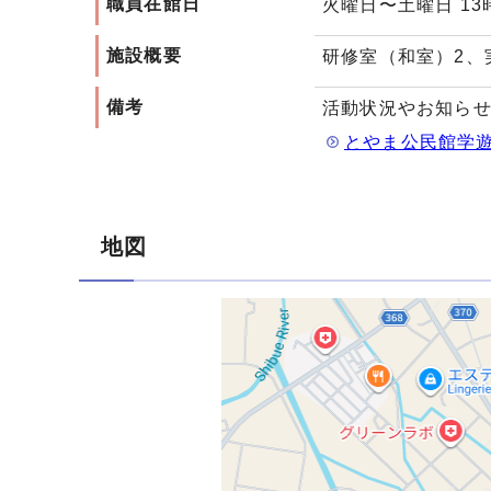
職員在館日
火曜日〜土曜日 13時
施設概要
研修室（和室）2、
備考
活動状況やお知ら
とやま公民館学遊
地図