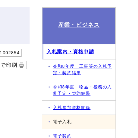
産業・ビジネス
入札案内・資格申請
002854
字で印刷
令和8年度 工事等の入札予
定・契約結果
令和8年度 物品・役務の入
札予定・契約結果
入札参加資格関係
電子入札
電子契約